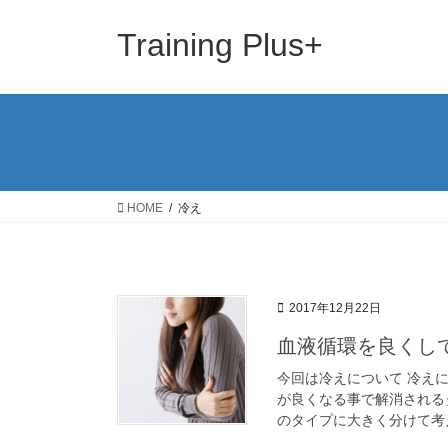
コ
ナ
ン
ビ
Training Plus+
テ
ゲ
ン
ー
ツ
シ
へ
ョ
ス
ン
キ
に
ッ
移
HOME
冷え
プ
動
2017年12月22日
血液循環を良くし
今回は冷えについて 冷え
が良くなる事で解消される
のタイプに大きく分けて考え