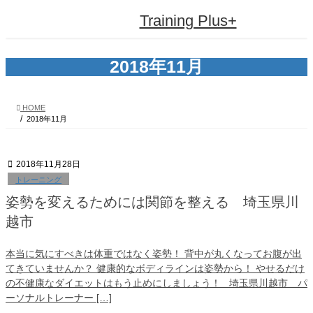
コ
ナ
Training Plus+
ン
ビ
テ
ゲ
ン
ー
ツ
シ
2018年11月
へ
ョ
ス
ン
キ
に
HOME
ッ
移
2018年11月
プ
動
2018年11月28日
トレーニング
姿勢を変えるためには関節を整える 埼玉県川
越市
本当に気にすべきは体重ではなく姿勢！ 背中が丸くなってお腹が出
てきていませんか？ 健康的なボディラインは姿勢から！ やせるだけ
の不健康なダイエットはもう止めにしましょう！ 埼玉県川越市 パ
ーソナルトレーナー […]