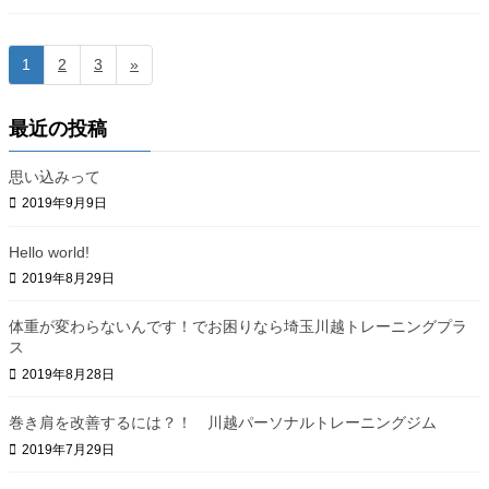
投
固
固
固
1
2
3
»
定
定
定
稿
ペ
ペ
ペ
最近の投稿
の
ー
ー
ー
ジ
ジ
ジ
ペ
思い込みって
ー
2019年9月9日
ジ
Hello world!
送
2019年8月29日
り
体重が変わらないんです！でお困りなら埼玉川越トレーニングプラ
ス
2019年8月28日
巻き肩を改善するには？！ 川越パーソナルトレーニングジム
2019年7月29日