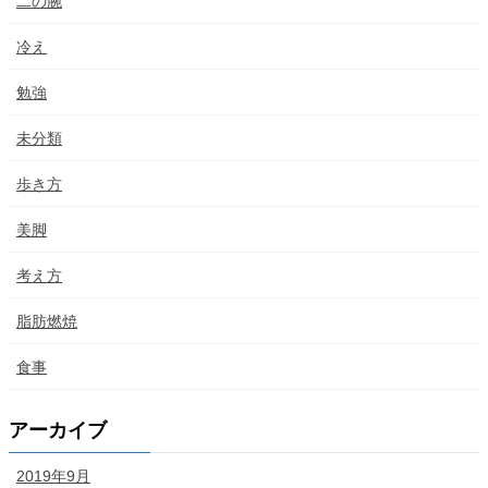
二の腕
冷え
勉強
未分類
歩き方
美脚
考え方
脂肪燃焼
食事
アーカイブ
2019年9月