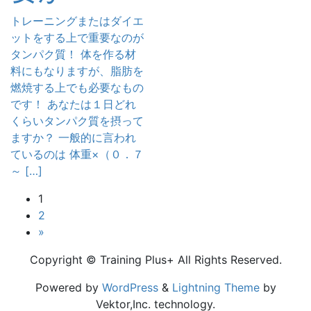
トレーニングまたはダイエ
ットをする上で重要なのが
タンパク質！ 体を作る材
料にもなりますが、脂肪を
燃焼する上でも必要なもの
です！ あなたは１日どれ
くらいタンパク質を摂って
ますか？ 一般的に言われ
ているのは 体重×（０．７
～ […]
投
固
1
定
固
2
稿
ペ
定
»
ー
ペ
の
Copyright © Training Plus+ All Rights Reserved.
ジ
ー
ペ
ジ
Powered by
WordPress
&
Lightning Theme
by
ー
Vektor,Inc. technology.