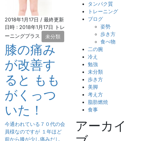
タンパク質
トレーニング
ブログ
2018年1月17日
/ 最終更新
姿勢
日時 :
2018年1月17日
トレ
歩き方
ーニングプラス
未分類
食べ物
膝の痛み
二の腕
冷え
が改善す
勉強
未分類
ると もも
歩き方
美脚
がくっつ
考え方
脂肪燃焼
いた！
食事
アーカイ
今通われている７０代の会
員様なのですが １年ほど
ブ
前から膝が少し痛みだし