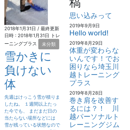
稿
思い込みって
2019年9月9日
2018年1月31日
/ 最終更新
Hello world!
日時 :
2018年1月31日
トレ
2019年8月29日
ーニングプラス
未分類
体重が変わらな
雪かきに
いんです！でお
困りなら埼玉川
負けない
越トレーニング
体
プラス
2019年8月28日
先週はけっこう雪が積りま
巻き肩を改善す
したね。 １週間以上たっ
るには？！ 川
た今でも、 まだまだ日の
越パーソナルト
当たらない場所などには
レーニングジム
雪が残っている状態なので