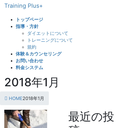
コ
ナ
Training Plus+
ン
ビ
テ
ゲ
トップページ
ン
ー
指導・方針
ツ
シ
ダイエットについて
へ
ョ
トレーニングについて
ス
ン
規約
キ
に
体験＆カウンセリング
ッ
移
お問い合わせ
プ
動
料金システム
2018年1月
HOME
2018年1月
最近の投