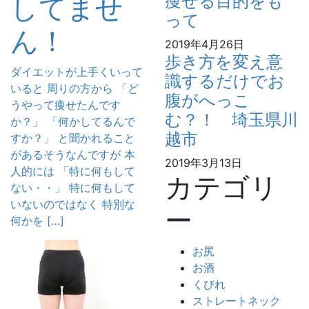
してませ
痩せる目的をも
って
ん！
2019年4月26日
歩き方を変え意
ダイエットが上手くいって
識するだけでお
いると 周りの方から 「ど
腹がへっこ
うやって痩せたんです
む？！ 埼玉県川
か？」 「何かしてるんで
越市
すか？」 と聞かれること
があるそうなんですが 本
2019年3月13日
人的には 「特に何もして
カテゴリ
ない・・」 特に何もして
いないのではなく 特別な
ー
何かを […]
お尻
お酒
くびれ
ストレートネック