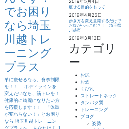
2019年5月4日
でお困り
痩せる目的をもって
2019年4月26日
なら埼玉
歩き方を変え意識するだけで
お腹がへっこむ？！ 埼玉県
川越市
川越トレ
2019年3月13日
カテゴリ
ーニング
ー
プラス
お尻
単に痩せるなら、食事制限
お酒
を！！ ボディラインを
くびれ
変えたいなら、筋トレを！
ストレートネック
健康的に綺麗になりたい方
タンパク質
を応援します！！ 「体重
トレーニング
が変わらない！」とお困り
ブログ
なら 埼玉川越トレーニン
姿勢
グプラスへ あなたは […]