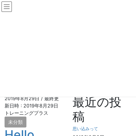
コ
ナ
Training Plus+
ン
ビ
テ
ゲ
トップページ
ン
ー
指導・方針
ツ
シ
体験＆カウンセリング
へ
ョ
お問い合わせ
ス
ン
料金システム
キ
に
2019年8月
ッ
移
プ
動
HOME
2019年8月
最近の投
2019年8月29日
/ 最終更
新日時 :
2019年8月29日
稿
トレーニングプラス
未分類
思い込みって
Hello