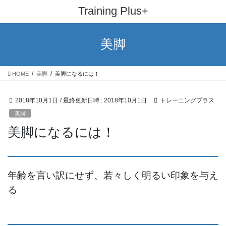
コ
ナ
Training Plus+
ン
ビ
テ
ゲ
ン
ー
美脚
ツ
シ
へ
ョ
ス
ン
HOME
美脚
美脚になるには！
キ
に
ッ
移
プ
動
2018年10月1日
/ 最終更新日時 :
2018年10月1日
トレーニングプラス
美脚
美脚になるには！
年齢を言い訳にせず、若々しく明るい印象を与え
る