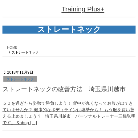
コ
ナ
Training Plus+
ン
ビ
テ
ゲ
ン
ー
ツ
シ
ストレートネック
へ
ョ
ス
ン
キ
に
HOME
ッ
移
ストレートネック
プ
動
2018年11月9日
ストレートネック
ストレートネックの改善方法 埼玉県川越市
５０を過ぎたら姿勢で勝負しよう！ 背中が丸くなってお腹が出てき
ていませんか？ 健康的なボディラインは姿勢から！ もう服を買い替
える止めましょう？ 埼玉県川越市 パーソナルトレーナー三橋弘明
です。 &nbsp […]